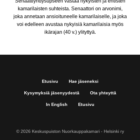
Senaattiyhdysupseeri vastaa nykyisten ja entisten
kamarilaisten suhteista. Senaattori on arvonimi,
joka annetaan ansioituneelle kamarilaiselle, ja joka
voi edelleen avustaa nykyisiä kamarilaisia myös
ikärajan (40 v.) ylityttyä.
Etusivu
Hae jäseneksi
Kysymyksiä jäsenyydestä
Ota yhteyttä
In English
Etusivu
© 2026 Keskuspuiston Nuorkauppakamari - Helsinki ry