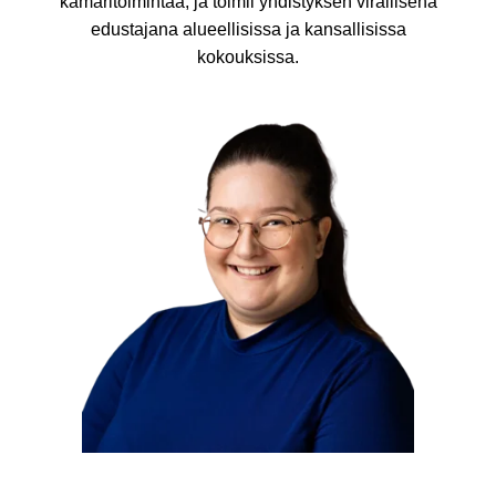
kamaritoimintaa, ja toimii yhdistyksen virallisena
edustajana alueellisissa ja kansallisissa
kokouksissa.