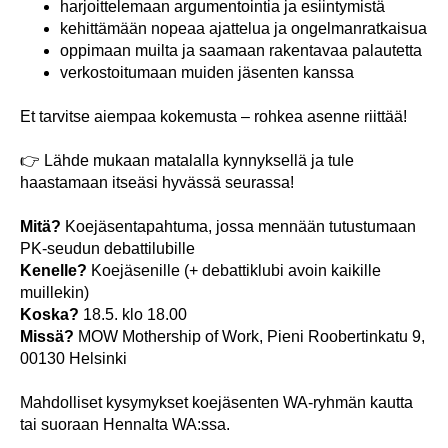
harjoittelemaan argumentointia ja esiintymistä
kehittämään nopeaa ajattelua ja ongelmanratkaisua
oppimaan muilta ja saamaan rakentavaa palautetta
verkostoitumaan muiden jäsenten kanssa
Et tarvitse aiempaa kokemusta – rohkea asenne riittää!
👉 Lähde mukaan matalalla kynnyksellä ja tule
haastamaan itseäsi hyvässä seurassa!
Mitä?
Koejäsentapahtuma, jossa mennään tutustumaan
PK-seudun debattilubille
Kenelle?
Koejäsenille (+ debattiklubi avoin kaikille
muillekin)
Koska?
18.5. klo 18.00
Missä?
MOW Mothership of Work, Pieni Roobertinkatu 9,
00130 Helsinki
Mahdolliset kysymykset koejäsenten WA-ryhmän kautta
tai suoraan Hennalta WA:ssa.