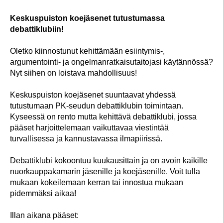
Keskuspuiston koejäsenet tutustumassa
debattiklubiin!
Oletko kiinnostunut kehittämään esiintymis-,
argumentointi- ja ongelmanratkaisutaitojasi käytännössä?
Nyt siihen on loistava mahdollisuus!
Keskuspuiston koejäsenet suuntaavat yhdessä
tutustumaan PK-seudun debattiklubin toimintaan.
Kyseessä on rento mutta kehittävä debattiklubi, jossa
pääset harjoittelemaan vaikuttavaa viestintää
turvallisessa ja kannustavassa ilmapiirissä.
Debattiklubi kokoontuu kuukausittain ja on avoin kaikille
nuorkauppakamarin jäsenille ja koejäsenille. Voit tulla
mukaan kokeilemaan kerran tai innostua mukaan
pidemmäksi aikaa!
Illan aikana pääset: