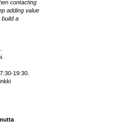
hen contacting
ep adding value
 build a
.
i.
17:30-19:30.
inkki
mutta