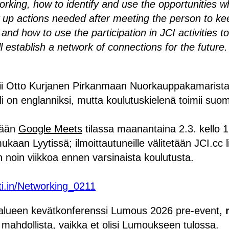
rking, how to identify and use the opportunities w
w up actions needed after meeting the person to ke
and how to use the participation in JCI activities to
ll establish a network of connections for the future.
mii Otto Kurjanen Pirkanmaan Nuorkauppakamarista
i on englanniksi, mutta koulutuskielenä toimii suom
tään
Google Meets
tilassa maanantaina 2.3. kello 
kaan Lyytissä; ilmoittautuneille välitetään JCI.cc l
n noin viikkoa ennen varsinaista koulutusta.
ti.in/Networking_0211
alueen kevätkonferenssi Lumous 2026 pre-event,
 mahdollista, vaikka et olisi Lumoukseen tulossa.