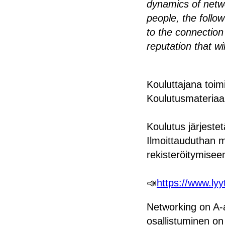
dynamics of netwo
people, the follo
to the connection 
reputation that wi
Kouluttajana toi
Koulutusmateriaal
Koulutus järjeste
Ilmoittauduthan mu
rekisteröitymisee
📣
https://www.lyy
Networking on A-
osallistuminen on