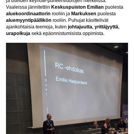
ja useiden keynote-puheenvuorojen merkeissä.
Vaaleissa jännitettiin
Keskuspuiston Emilian
puolesta
aluekoordinaattorin
rooliin ja
Markuksen
puolesta
aluemyyntipäällikön
rooliin. Puhujat käsittelivät
ajankohtaisia teemoja, kuten
johtajuutta, yrittäjyyttä,
urapolkuja
sekä epäonnistumisista oppimista.