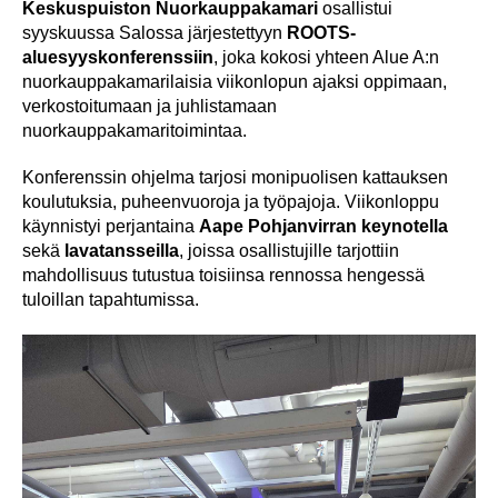
Keskuspuiston Nuorkauppakamari
osallistui
syyskuussa Salossa järjestettyyn
ROOTS-
aluesyyskonferenssiin
, joka kokosi yhteen Alue A:n
nuorkauppakamarilaisia viikonlopun ajaksi oppimaan,
verkostoitumaan ja juhlistamaan
nuorkauppakamaritoimintaa.
Konferenssin ohjelma tarjosi monipuolisen kattauksen
koulutuksia, puheenvuoroja ja työpajoja. Viikonloppu
käynnistyi perjantaina
Aape Pohjanvirran keynotella
sekä
lavatansseilla
, joissa osallistujille tarjottiin
mahdollisuus tutustua toisiinsa rennossa hengessä
tuloillan tapahtumissa.