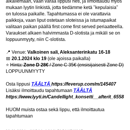
aikailemaan, vaan varaa lippusi heti, ja ilmoittaudu myös
mukaan lyytin linkistä, jotta tiedämme ketä "kepulaisia"
on tulossa paikalle. Tapahtumassa ei ole varattavia
paikkoja, vaan liput ostetaan sloteissa ja istumapaikat
valitaan paikan päällä first come first served periaatteella.
Varaukset alkaen halvimmasta D-slotista ja mikäli se on
loppuunmyyty, niin C-slotista.
📍 Venue:
Valkoinen sali, Aleksanterinkatu 16-18
📅
20.1.2024 klo 19
(ole ajoissa paikalla)
⭐
Hinta:
Zone D 28€
/ Zone C 35€ (ensisijaisesti Zone D)
LOPPUUNMYYTY
Osta lippusi
TÄÄLTÄ
https://feverup.com/m/145407
Lisäksi ilmoittaudu tapahtumaan
TÄÄLTÄ
https://www.lyyti.in/Candellight_konsetti__afterit_6558
HUOM muista ostaa sekä lippu, että ilmoittautua
tapahtumaan