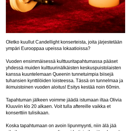
Oletko kuullut Candellight konserteista, joita järjestetään
ympäri Eurooppaa upeissa lokaatioissa?
Vuoden ensimmäisessä kulttuuritapahtumassa pääset
yhdessä muiden kulttuurinälkäisten keskuspuistolaisten
kanssa kuuntelemaan Queenin tunnetuimpia biisejä
tuhansien kynttilöiden loisteessa. Tässä on tunnelmaa ja
ikimuistoinen vuoden aloitus! Esitys kestää noin 60min.
Tapahtuman jälkeen voimme jäädä istumaan iltaa Olivia
Kluuviin klo 20 alkaen. Voit tulla aftereille vaikka et
konserttiin tulisikaan.
Koska tapahtumaan on avoin lipunmyynti, niin älä jää