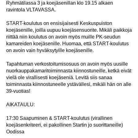
Ryhmätilassa 3 ja koejäsenillan klo 19.15 alkaen
ravintola VLTAVASSA.
START-koulutus on ensisijaisesti Keskuspuiston
koejäsenille, joilla uupuu koejäsensuorite. Mikäli paikkoja
riittää niin koulutus on avoin myös muille PK-seudun
kamareiden koejäsenille. Huomaa, että START-koulutus
on avoin vain hyväksytyille koejäsenille.
Tapahtuman verkostoitumisosuus on avoin myös uusille
nuorkauppakamaritoiminnasta kiinnostuneille, ketkä eivät
vielä ole virallisesti koejäseniä. Levitä siis sanaa
toiminnasta kiinnostuneelle ystävällesi, mikäli hän on alle
39-vuotias!
AIKATAULU:
17:30 Saapuminen & START-koulutus (virallinen
koejäsenkriteeri, ei pakollinen Startin jo suorittaneille)
Oodissa