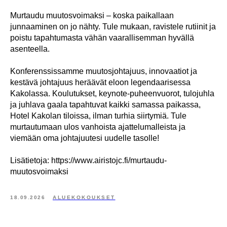
Murtaudu muutosvoimaksi – koska paikallaan
junnaaminen on jo nähty. Tule mukaan, ravistele rutiinit ja
poistu tapahtumasta vähän vaarallisemman hyvällä
asenteella.
Konferenssissamme muutosjohtajuus, innovaatiot ja
kestävä johtajuus heräävät eloon legendaarisessa
Kakolassa. Koulutukset, keynote-puheenvuorot, tulojuhla
ja juhlava gaala tapahtuvat kaikki samassa paikassa,
Hotel Kakolan tiloissa, ilman turhia siirtymiä. Tule
murtautumaan ulos vanhoista ajattelumalleista ja
viemään oma johtajuutesi uudelle tasolle!
Lisätietoja: https://www.airistojc.fi/murtaudu-
muutosvoimaksi
18.09.2026
ALUEKOKOUKSET