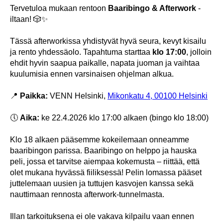
Tervetuloa mukaan rentoon
Baaribingo & Afterwork
-
iltaan! 🎲✨
Tässä afterworkissa yhdistyvät hyvä seura, kevyt kisailu
ja rento yhdessäolo. Tapahtuma starttaa
klo 17:00
, jolloin
ehdit hyvin saapua paikalle, napata juoman ja vaihtaa
kuulumisia ennen varsinaisen ohjelman alkua.
📍
Paikka:
VENN Helsinki,
Mikonkatu 4, 00100 Helsinki
🕔
Aika:
ke 22.4.2026 klo 17:00 alkaen (bingo klo 18:00)
Klo 18 alkaen pääsemme kokeilemaan onneamme
baaribingon parissa. Baaribingo on helppo ja hauska
peli, jossa et tarvitse aiempaa kokemusta – riittää, että
olet mukana hyvässä fiiliksessä! Pelin lomassa pääset
juttelemaan uusien ja tuttujen kasvojen kanssa sekä
nauttimaan rennosta afterwork-tunnelmasta.
Illan tarkoituksena ei ole vakava kilpailu vaan ennen