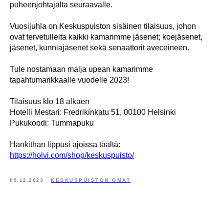
puheenjohtajalta seuraavalle.
Vuosijuhla on Keskuspuiston sisäinen tilaisuus, johon
ovat tervetulleita kaikki kamarimme jäsenet; koejäsenet,
jäsenet, kunniajäsenet sekä senaattorit aveceineen.
Tule nostamaan malja upean kamarimme
tapahtumarikkaalle vuodelle 2023!
Tilaisuus klo 18 alkaen
Hotelli Mestari: Fredrikinkatu 51, 00100 Helsinki
Pukukoodi: Tummapuku
Hankithan lippusi ajoissa täältä:
https://holvi.com/shop/keskuspuisto/
09.12.2023
KESKUSPUISTON OMAT