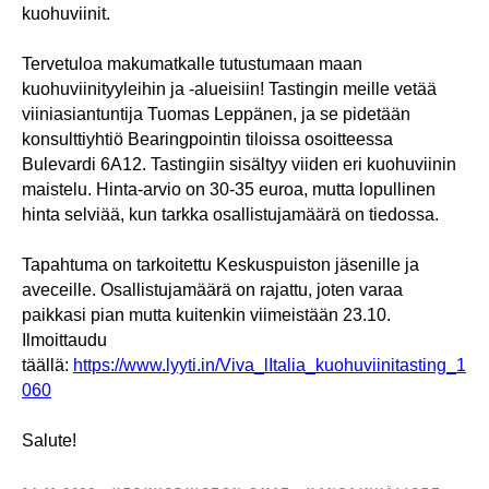
kuohuviinit.
Tervetuloa makumatkalle tutustumaan maan
kuohuviinityyleihin ja -alueisiin! Tastingin meille vetää
viiniasiantuntija Tuomas Leppänen, ja se pidetään
konsulttiyhtiö Bearingpointin tiloissa osoitteessa
Bulevardi 6A12. Tastingiin sisältyy viiden eri kuohuviinin
maistelu. Hinta-arvio on 30-35 euroa, mutta lopullinen
hinta selviää, kun tarkka osallistujamäärä on tiedossa.
Tapahtuma on tarkoitettu Keskuspuiston jäsenille ja
aveceille. Osallistujamäärä on rajattu, joten varaa
paikkasi pian mutta kuitenkin viimeistään 23.10.
Ilmoittaudu
täällä:
https://www.lyyti.in/Viva_lItalia_kuohuviinitasting_1
060
Salute!