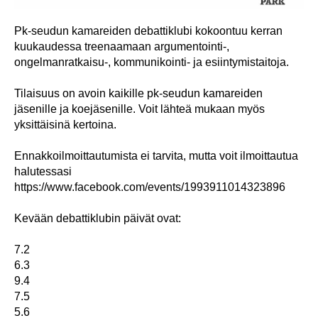
Pk-seudun kamareiden debattiklubi kokoontuu kerran
kuukaudessa treenaamaan argumentointi-,
ongelmanratkaisu-, kommunikointi- ja esiintymistaitoja.
Tilaisuus on avoin kaikille pk-seudun kamareiden
jäsenille ja koejäsenille. Voit lähteä mukaan myös
yksittäisinä kertoina.
Ennakkoilmoittautumista ei tarvita, mutta voit ilmoittautua
halutessasi
https://www.facebook.com/events/1993911014323896
Kevään debattiklubin päivät ovat:
7.2
6.3
9.4
7.5
5.6