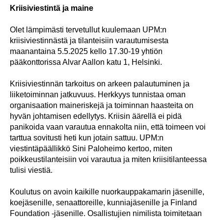
Kriisiviestintä ja maine
Olet lämpimästi tervetullut kuulemaan UPM:n
kriisiviestinnästä ja tilanteisiin varautumisesta
maanantaina 5.5.2025 kello 17.30-19 yhtiön
pääkonttorissa Alvar Aallon katu 1, Helsinki.
Kriisiviestinnän tarkoitus on arkeen palautuminen ja
liiketoiminnan jatkuvuus. Herkkyys tunnistaa oman
organisaation maineriskejä ja toiminnan haasteita on
hyvän johtamisen edellytys. Kriisin äärellä ei pidä
panikoida vaan varautua ennakolta niin, että toimeen voi
tarttua sovitusti heti kun jotain sattuu. UPM:n
viestintäpäällikkö Sini Paloheimo kertoo, miten
poikkeustilanteisiin voi varautua ja miten kriisitilanteessa
tulisi viestiä.
Koulutus on avoin kaikille nuorkauppakamarin jäsenille,
koejäsenille, senaattoreille, kunniajäsenille ja Finland
Foundation -jäsenille. Osallistujien nimilista toimitetaan