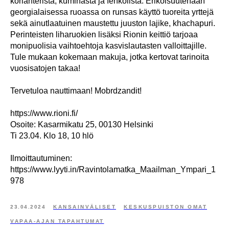
korianterista, kuminasta ja fenkolista. Erikoisuutenaan
georgialaisessa ruoassa on runsas käyttö tuoreita yrttejä
sekä ainutlaatuinen maustettu juuston lajike, khachapuri.
Perinteisten liharuokien lisäksi Rionin keittiö tarjoaa
monipuolisia vaihtoehtoja kasvislautasten valloittajille.
Tule mukaan kokemaan makuja, jotka kertovat tarinoita
vuosisatojen takaa!
Tervetuloa nauttimaan! Mobrdzandit!
https://www.rioni.fi/
Osoite: Kasarmikatu 25, 00130 Helsinki
Ti 23.04. Klo 18, 10 hlö
Ilmoittautuminen:
https://www.lyyti.in/Ravintolamatka_Maailman_Ympari_1
978
23.04.2024
KANSAINVÄLISET
KESKUSPUISTON OMAT
VAPAA-AJAN TAPAHTUMAT