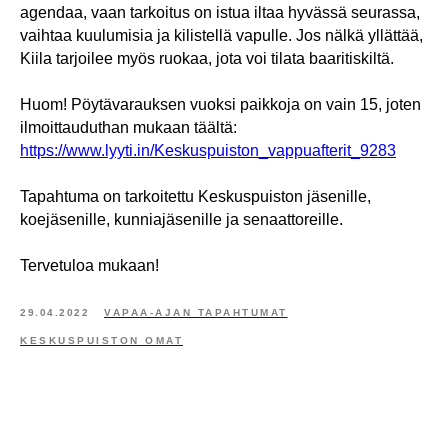
agendaa, vaan tarkoitus on istua iltaa hyvässä seurassa,
vaihtaa kuulumisia ja kilistellä vapulle. Jos nälkä yllättää,
Kiila tarjoilee myös ruokaa, jota voi tilata baaritiskiltä.
Huom! Pöytävarauksen vuoksi paikkoja on vain 15, joten
ilmoittauduthan mukaan täältä:
https://www.lyyti.in/Keskuspuiston_vappuafterit_9283
Tapahtuma on tarkoitettu Keskuspuiston jäsenille,
koejäsenille, kunniajäsenille ja senaattoreille.
Tervetuloa mukaan!
29.04.2022
VAPAA-AJAN TAPAHTUMAT
KESKUSPUISTON OMAT