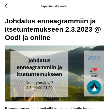
Tapahtumakalenteri
Johdatus enneagrammiin ja
itsetuntemukseen 2.3.2023 @
Oodi ja online
Enneagram on tällä hetkellä toimivin ja laajin kartta