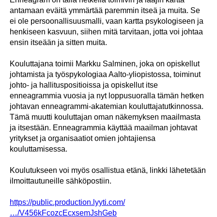
antamaan eväitä ymmärtää paremmin itseä ja muita. Se
ei ole persoonallisuusmalli, vaan kartta psykologiseen ja
henkiseen kasvuun, siihen mitä tarvitaan, jotta voi johtaa
ensin itseään ja sitten muita.
Kouluttajana toimii Markku Salminen, joka on opiskellut
johtamista ja työspykologiaa Aalto-yliopistossa, toiminut
johto- ja hallituspositioissa ja opiskellut itse
enneagrammia vuosia ja nyt loppusuoralla tämän hetken
johtavan enneagrammi-akatemian kouluttajatutkinnossa.
Tämä muutti kouluttajan oman näkemyksen maailmasta
ja itsestään. Enneagrammia käyttää maailman johtavat
yritykset ja organisaatiot omien johtajiensa
kouluttamisessa.
Koulutukseen voi myös osallistua etänä, linkki lähetetään
ilmoittautuneille sähköpostiin.
https://public.production.lyyti.com/
…/V456kFcozcEcxsemJshGeb