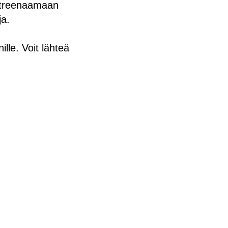
 treenaamaan
ja.
lle. Voit lähteä