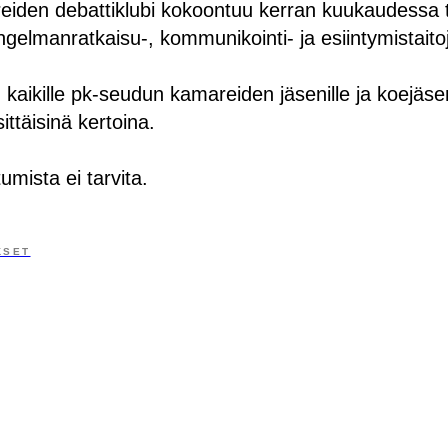
iden debattiklubi kokoontuu kerran kuukaudessa
ngelmanratkaisu-, kommunikointi- ja esiintymistaito
 kaikille pk-seudun kamareiden jäsenille ja koejäseni
täisinä kertoina.
umista ei tarvita.
KSET